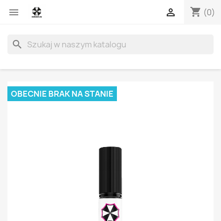
shopping_cart


(0)
search
OBECNIE BRAK NA STANIE