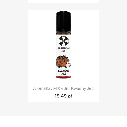
Aromaflav MIX 40ml Kwaśny Jeż
19,49 zł