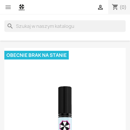
shopping_cart


(0)
search
OBECNIE BRAK NA STANIE